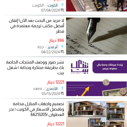
، الكويت
الكويت
07/04/2024
لا مزيد من البحث بعد الآن! إتقان
أفضل مكتب ترجمة معتمدة في
قطر
996 دينار
، جدة
أم قدير
04/22/2024
نشر صور ووصف المنتجات الخاصة
بك بطريقة مبتكرة وجذابة | شغل
بيت
12221 دينار
، cairo
الأحمدي
03/13/2024
تصميم واجهات المنازل فخامة
وبافضل الاسعار في الكويت | بدر
العطوان |66213205
12221 دينار