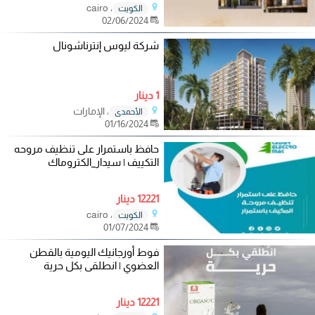
، cairo
الكويت
02/06/2024
شركة ليوس إنترناشونال
1 دينار
، الإمارات
الأحمدي
01/16/2024
حافظ باستمرار على تنظيف مروحه
التكييف | سيدار_الكتروماك
12221 دينار
، cairo
الكويت
01/07/2024
فوط أورجانيك اليومية بالقطن
العضوي | انطلقى بكل حرية
12221 دينار